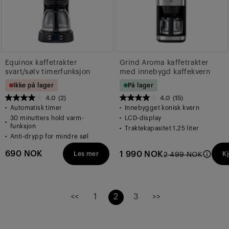
Equinox kaffetrakter
Grind Aroma kaffetrakter
svart/sølv timerfunksjon
med innebygd kaffekvern
Ikke på lager
På lager
4.0
(2)
4.0
(15)
4.0
4.0
Automatisk timer
Innebygget konisk kvern
av
av
30 minutters hold varm-
LCD-display
funksjon
5
5
Traktekapasitet 1,25 liter
Anti-drypp for mindre søl
stjerner.
stjerner.
2
15
690 NOK
1 990 NOK
Les mer
K
2 499 NOK
omtaler
omtaler
<<
1
2
3
>>