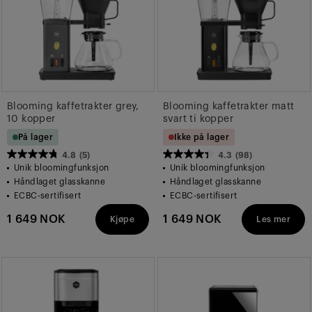
Blooming kaffetrakter grey,
Blooming kaffetrakter matt
10 kopper
svart ti kopper
På lager
Ikke på lager
4.8
(5)
4.3
(98)
4.8
4.3
Unik bloomingfunksjon
Unik bloomingfunksjon
av
av
Håndlaget glasskanne
Håndlaget glasskanne
5
5
ECBC-sertifisert
ECBC-sertifisert
stjerner.
stjerner.
1 649 NOK
1 649 NOK
Kjøpe
Les mer
5
98
omtaler
omtaler