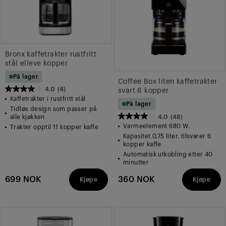
Bronx kaffetrakter rustfritt
stål elleve kopper
På lager
Coffee Box liten kaffetrakter
4.0
(4)
svart 6 kopper
4.0
Kaffetrakter i rustfritt stål
På lager
av
Tidløs design som passer på
4.0
(48)
alle kjøkken
5
4.0
Varmeelement 680 W.
Trakter opptil 11 kopper kaffe
stjerner.
av
Kapasitet 0,75 liter, tilsvarer 6
4
kopper kaffe
5
omtaler
Automatisk utkobling etter 40
stjerner.
minutter
48
699 NOK
360 NOK
Kjøpe
Kjøpe
omtaler