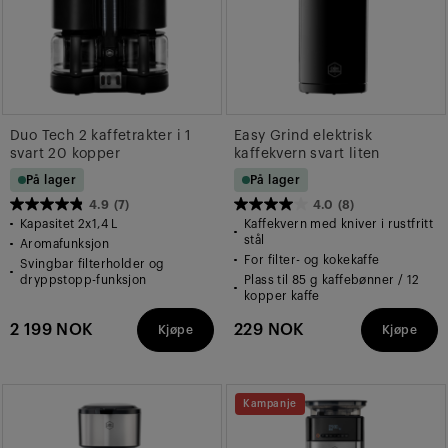
Duo Tech 2 kaffetrakter i 1
Easy Grind elektrisk
svart 20 kopper
kaffekvern svart liten
På lager
På lager
4.9
(7)
4.0
(8)
4.9
4.0
Kapasitet 2x1,4 L
Kaffekvern med kniver i rustfritt
av
av
stål
Aromafunksjon
For filter- og kokekaffe
5
5
Svingbar filterholder og
dryppstopp-funksjon
Plass til 85 g kaffebønner / 12
stjerner.
stjerner.
kopper kaffe
7
8
2 199 NOK
229 NOK
Kjøpe
Kjøpe
omtaler
omtaler
Kampanje