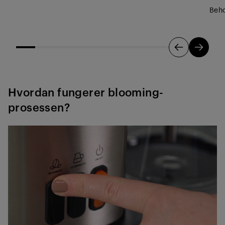
Beho
Hvordan fungerer blooming-
prosessen?