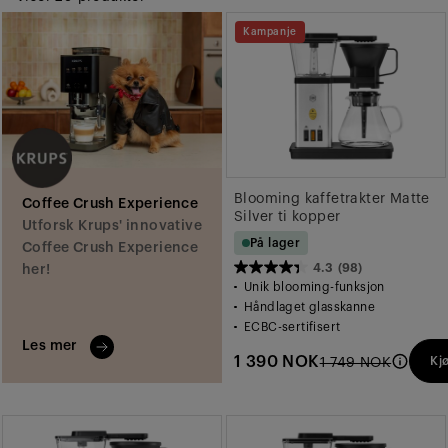
Kampanje
Blooming kaffetrakter Matte
Coffee Crush Experience
Silver ti kopper
Utforsk Krups' innovative
På lager
Coffee Crush Experience
4.3
(98)
her!
4.3
Unik blooming-funksjon
av
Håndlaget glasskanne
5
ECBC-sertifisert
Les mer
stjerner.
1 390 NOK
Kj
1 749 NOK
98
omtaler