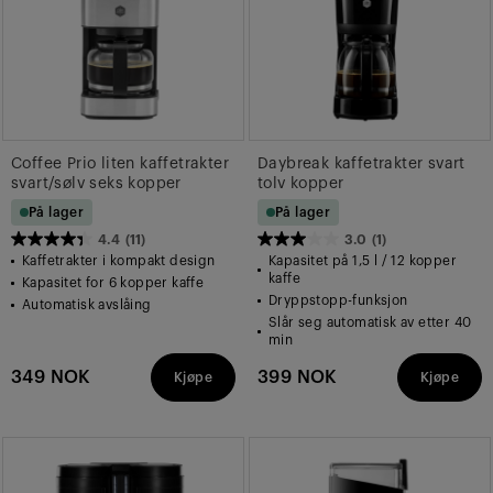
Coffee Prio liten kaffetrakter
Daybreak kaffetrakter svart
svart/sølv seks kopper
tolv kopper
På lager
På lager
4.4
(11)
3.0
(1)
4.4
3.0
Kaffetrakter i kompakt design
Kapasitet på 1,5 l / 12 kopper
av
av
kaffe
Kapasitet for 6 kopper kaffe
Dryppstopp-funksjon
5
5
Automatisk avslåing
Slår seg automatisk av etter 40
stjerner.
stjerner.
min
11
1
349 NOK
399 NOK
Kjøpe
Kjøpe
omtaler
omtale