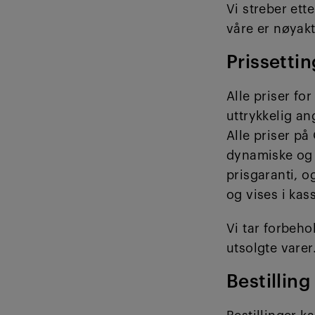
Vi streber ett
våre er nøyak
Prissettin
Alle priser f
uttrykkelig an
Alle priser på
dynamiske og j
prisgaranti, o
og vises i kas
Vi tar forbehol
utsolgte varer
Bestilling