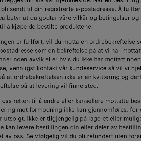
an legges inn via vår hjemmeside. Når en bestilling e
bli sendt til din registrerte e-postadresse. Å fullfør
 betyr at du godtar våre vilkår og betingelser og 
 til å kjøpe de bestilte produktene.
lingen er fullført, vil du motta en ordrebekreftelse s
-postadresse som en bekreftelse på at vi har mottat
inner noen avvik eller hvis du ikke har mottatt noen
se, vennligst kontakt vår kundeservice så vil vi hj
at ordrebekreftelsen ikke er en kvittering og derf
ftelse på at levering vil finne sted.
oss retten til å endre eller kansellere mottatte best
vering mot formodning ikke kan gjennomføres, for 
er utsolgt, ikke er tilgjengelig på lageret eller muli
kke kan levere bestillingen din eller deler av bestilli
et av oss. Selvfølgelig vil du bli refundert uten fors