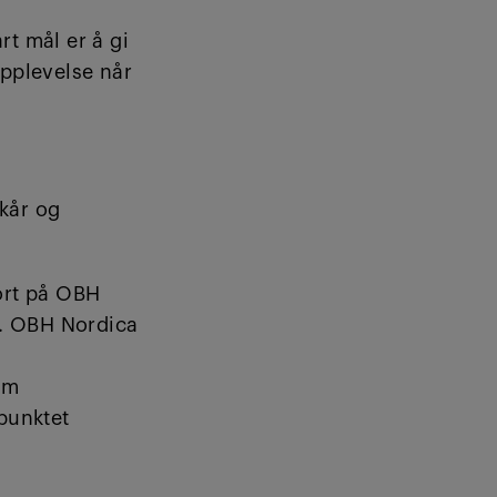
t mål er å gi
pplevelse når
lkår og
jort på OBH
t. OBH Nordica
om
punktet