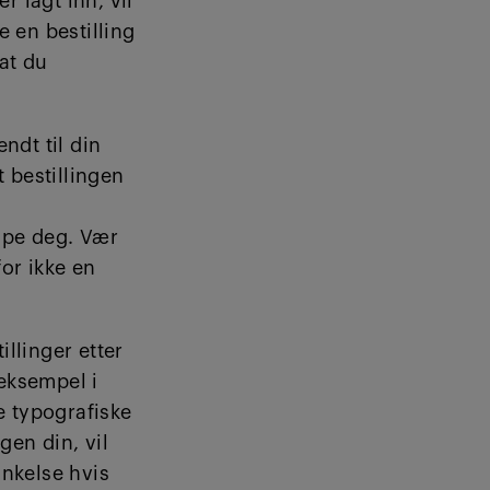
r lagt inn, vil
e en bestilling
at du
endt til din
t bestillingen
elpe deg. Vær
or ikke en
illinger etter
eksempel i
ge typografiske
ngen din, vil
inkelse hvis