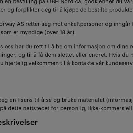
nn en bestilling på OBH Nordica, godkjenner du vår
er og forplikter deg til å kjøpe de bestilte produkt
rway AS retter seg mot enkeltpersoner og inngår 
som er myndige (over 18 år).
oss har du rett til å be om informasjon om dine r
nger, og til å få dem slettet eller endret. Hvis du 
u hjertelig velkommen til å kontakte vår kundeserv
deg en lisens til å se og bruke materialet (informasj
å dette nettstedet for personlig, ikke-kommersiell
skrivelser