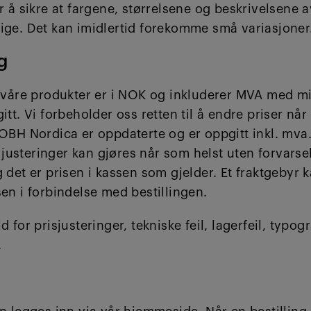
er å sikre at fargene, størrelsene og beskrivelsene
tige. Det kan imidlertid forekomme små variasjoner
g
or våre produkter er i NOK og inkluderer MVA med m
gitt. Vi forbeholder oss retten til å endre priser når
 OBH Nordica er oppdaterte og er oppgitt inkl. mva.
usteringer kan gjøres når som helst uten forvarsel.
g det er prisen i kassen som gjelder. Et fraktgebyr k
sen i forbindelse med bestillingen.
d for prisjusteringer, tekniske feil, lagerfeil, typogr
.