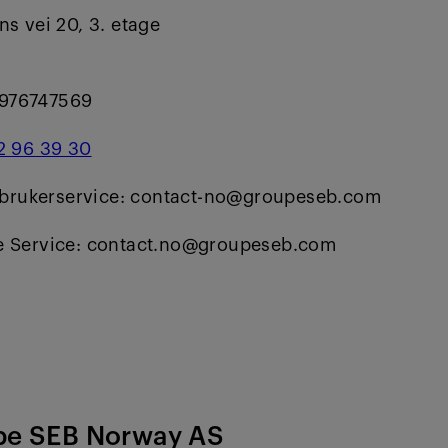
ns vei 20, 3. etage
​976747569
2 96 39 30
forbrukerservice: contact-no@groupeseb.com
e Service: contact.no@groupeseb.com
e SEB Norway AS