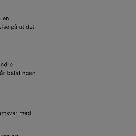
a en
else på at det
andre
når betalingen
 samsvar med