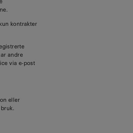
e
ene.
kun kontrakter
egistrerte
har andre
ice via e-post
on eller
 bruk.