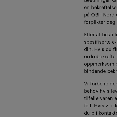
Bestillinger k
en bekreftelse 
på OBH Nordica
forplikter deg
Etter at bestil
spesifiserte e
din. Hvis du f
ordrebekreftel
oppmerksom på 
bindende bekre
Vi forbeholder 
behov hvis le
tilfelle varen 
feil. Hvis vi i
du bli kontakt