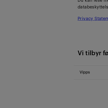
Du kan lese m
databeskyttels
Privacy State
Vi tilbyr 
Vipps
Du kan betale
du overfører ti
Start betali
Tast inn tel