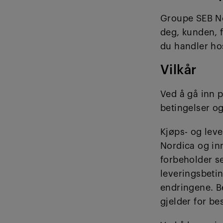
Groupe SEB No
deg, kunden, 
du handler ho
Vilkår
Ved å gå inn p
betingelser o
Kjøps- og leve
Nordica og in
forbeholder se
leveringsbeti
endringene. B
gjelder for bes