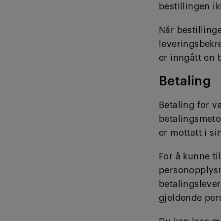
bestillingen i
Når bestilling
leveringsbekre
er inngått en
Betaling
Betaling for 
betalingsmetod
er mottatt i si
For å kunne ti
personopplysn
betalingsleve
gjeldende per