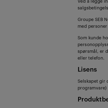
Ved å legge i
salgsbetingels
Groupe SEB No
med personer 
Som kunde hos 
personopplysni
spørsmål, er d
eller telefon.
Lisens
Selskapet gir 
programvare) p
Produktbe