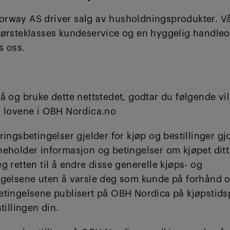
rway AS driver salg av husholdningsprodukter. Vår
førsteklasses kundeservice og en hyggelig handleo
s oss.
å og bruke dette nettstedet, godtar du følgende vi
g lovene i OBH Nordica.no
ringsbetingelser gjelder for kjøp og bestillinger g
neholder informasjon og betingelser om kjøpet dit
g retten til å endre disse generelle kjøps- og
ngelsene uten å varsle deg som kunde på forhånd 
etingelsene publisert på OBH Nordica på kjøpstids
tillingen din.