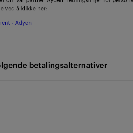
er om vår partner Ayden retningslinjer for person
e ved å klikke her:
ment - Adyen
følgende betalingsalternativer
 med Vipps på power.no ved å bruke den samme appen du
l venner, familie.
ngen med Vipps i handlekurven
efonnummeret i ruten under Vipps og trykk fortsett