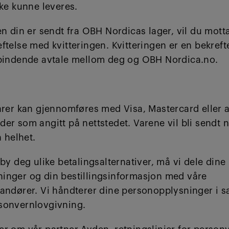
kke kunne leveres.
en din er sendt fra OBH Nordicas lager, vil du mott
ftelse med kvitteringen. Kvitteringen er en bekreft
 bindende avtale mellom deg og OBH Nordica.no.
varer kan gjennomføres med Visa, Mastercard eller 
er som angitt på nettstedet. Varene vil bli sendt 
n helhet.
lby deg ulike betalingsalternativer, må vi dele dine
inger og din bestillingsinformasjon med våre
randører. Vi håndterer dine personopplysninger i
sonvernlovgivning.