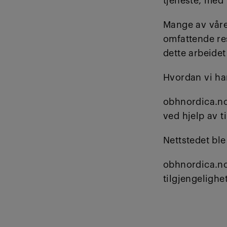
tjeneste, med 
Mange av våre 
omfattende res
dette arbeide
Hvordan vi har
obhnordica.no
ved hjelp av t
Nettstedet ble
obhnordica.no
tilgjengelighe