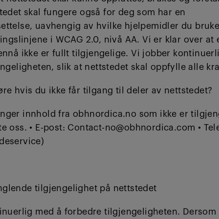
stedet skal fungere også for deg som har en
ttelse, uavhengig av hvilke hjelpemidler du bruke
ningslinjene i WCAG 2.0, nivå AA. Vi er klar over at 
ennå ikke er fullt tilgjengelige. Vi jobber kontinuer
ngeligheten, slik at nettstedet skal oppfylle alle kra
re hvis du ikke får tilgang til deler av nettstedet?
ger innhold fra obhnordica.no som ikke er tilgjen
te oss. • E-post: Contact-no@obhnordica.com • Tel
deservice)
glende tilgjengelighet på nettstedet
tinuerlig med å forbedre tilgjengeligheten. Derso