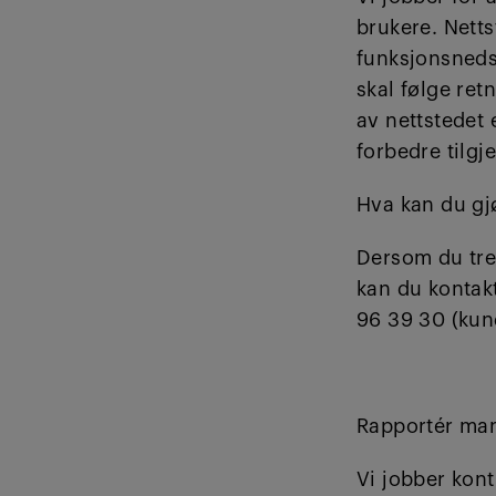
brukere. Nett
funksjonsnedse
skal følge ret
av nettstedet 
forbedre tilgje
Hva kan du gjø
Dersom du tren
kan du kontak
96 39 30 (kun
Rapportér man
Vi jobber kon