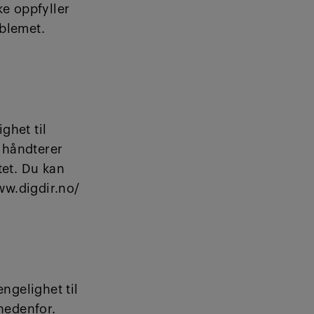
ke oppfyller
oblemet.
ghet til
i håndterer
tet. Du kan
www.digdir.no/
ngelighet til
 nedenfor.