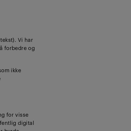
tekst). Vi har
 å forbedre og
som ikke
e
ng for visse
fentlig digital