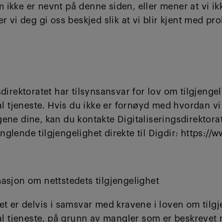
ikke er nevnt på denne siden, eller mener at vi ik
er vi deg gi oss beskjed slik at vi blir kjent med pr
sdirektoratet har tilsynsansvar for lov om tilgjengeli
tal tjeneste. Hvis du ikke er fornøyd med hvordan v
ene dine, kan du kontakte Digitaliseringsdirektora
glende tilgjengelighet direkte til Digdir: https://
asjon om nettstedets tilgjengelighet
et er delvis i samsvar med kravene i loven om tilgje
tal tjeneste, på grunn av mangler som er beskrevet