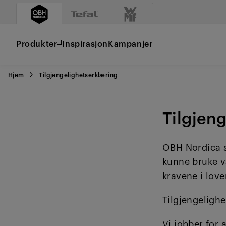
Produkter
Inspirasjon
Kampanjer
Hjem
Tilgjengelighetserklæring
Tilgjen
OBH Nordica s
kunne bruke vå
kravene i loven
Tilgjengeligh
Vi jobber for 