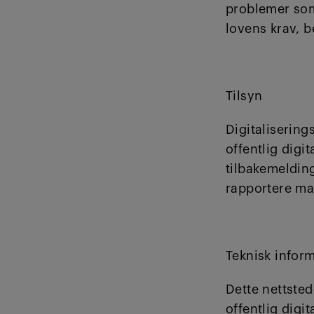
problemer som 
lovens krav, b
Tilsyn
Digitalisering
offentlig digi
tilbakemelding
rapportere man
Teknisk inform
Dette nettsted
offentlig digi