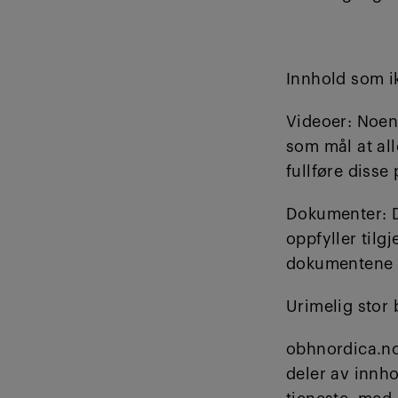
Innhold som ik
Videoer: Noen 
som mål at all
fullføre disse
Dokumenter: D
oppfyller tilg
dokumentene i
Urimelig stor
obhnordica.no 
deler av innhol