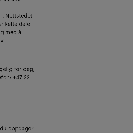
r. Nettstedet
enkelte deler
lig med å
v.
gelig for deg,
efon: +47 22
m du oppdager