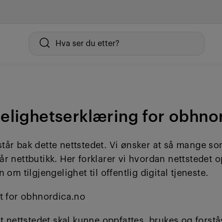
gelighetserklæring for obhno
tår bak dette nettstedet. Vi ønsker at så mange so
r nettbutikk. Her forklarer vi hvordan nettstedet o
 om tilgjengelighet til offentlig digital tjeneste.
et for obhnordica.no
at nettstedet skal kunne oppfattes, brukes og forstå