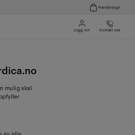
Handlevogn
Logg inn
Kontakt oss
rdica.no
m mulig skal
ppfyller
s av alle