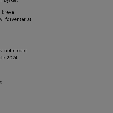
or byrde.
l kreve
vi forventer at
v nettstedet
ele 2024.
de