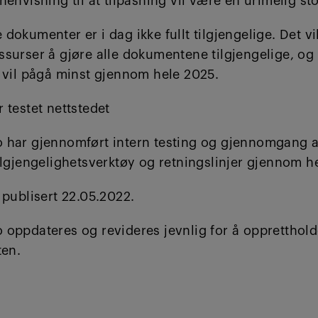
henvisning til at tilpasning vil være en urimelig st
dokumenter er i dag ikke fullt tilgjengelige. Det vi
surser å gjøre alle dokumentene tilgjengelige, og 
t vil pågå minst gjennom hele 2025.
 testet nettstedet
 har gjennomført intern testing og gjennomgang a
ilgjengelighetsverktøy og retningslinjer gjennom h
 publisert 22.05.2022.
 oppdateres og revideres jevnlig for å oppretthol
ten.