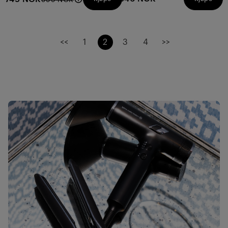
999 NOK
omtaler
omtaler
<<
1
2
3
4
>>