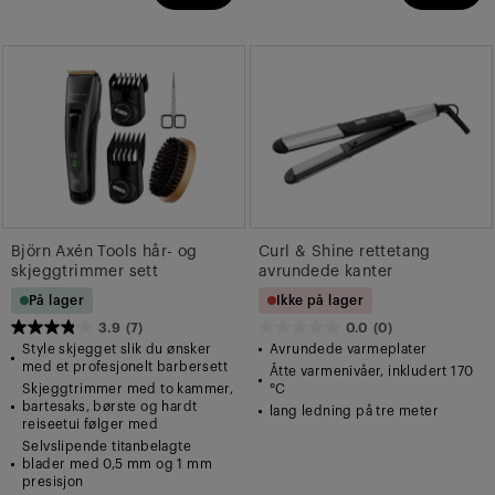
Björn Axén Tools hår- og
Curl & Shine rettetang
skjeggtrimmer sett
avrundede kanter
På lager
Ikke på lager
3.9
(7)
0.0
(0)
3.9
0.0
Style skjegget slik du ønsker
Avrundede varmeplater
av
av
med et profesjonelt barbersett
Åtte varmenivåer, inkludert 170
Skjeggtrimmer med to kammer,
°C
5
5
bartesaks, børste og hardt
lang ledning på tre meter
stjerner.
stjerner.
reiseetui følger med
7
Selvslipende titanbelagte
blader med 0,5 mm og 1 mm
omtaler
presisjon