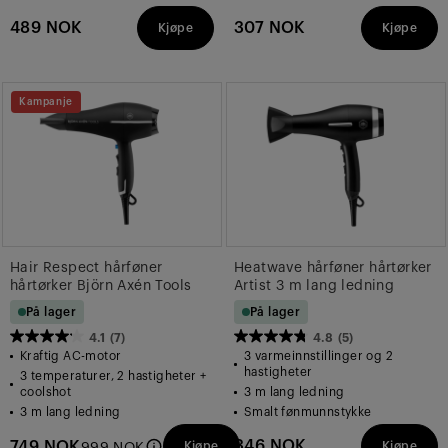
omtaler
489 NOK
307 NOK
Kjøpe
Kjøpe
Kampanje
Hair Respect hårføner
Heatwave hårføner hårtørker
hårtørker Björn Axén Tools
Artist 3 m lang ledning
På lager
På lager
4.1
(7)
4.8
(5)
4.1
4.8
Kraftig AC-motor
3 varmeinnstillinger og 2
av
av
hastigheter
3 temperaturer, 2 hastigheter +
coolshot
3 m lang ledning
5
5
3 m lang ledning
Smalt fønmunnstykke
stjerner.
stjerner.
7
5
346 NOK
749 NOK
Kjøpe
Kjøpe