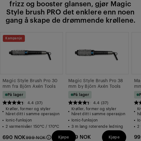
frizz og booster glansen, gjør Magic
Style brush PRO det enklere enn noen
gang å skape de drømmende krøllene.
Kampanje
Magic Style Brush Pro 30
Magic Style Brush Pro 38
Mag
mm fra Björn Axén Tools
mm by Björn Axén Tools
mm
På lager
På lager
4.4
(37)
4.4
(37)
4.4
4.4
4.
Krøller, former og styler
Krøller, former og styler
Kr
av
av
av
håret ditt i samme operasjon
håret ditt i samme operasjon
h
Ionic-funksjon
Ionic-funksjon
Io
5
5
5
2 varmenivåer 150°C / 170°C
3 m lang roterende ledning
2
stjerner.
stjerner.
stj
999 NOK
99
37
690 NOK
37
37
Kjøpe
Kjøpe
999 NOK