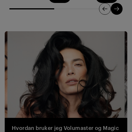
omtaler
omtaler
om
Hvordan bruker jeg Volumaster og Magic