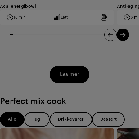
Acai energibowl
Anti-agin
16 min
Lett
6 mi
Les mer
Perfect mix cook
Alle
Fugl
Drikkevarer
Dessert