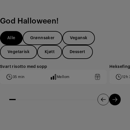
God Halloween!
Alle
Grønnsaker
Vegansk
Vegetarisk
Kjøtt
Dessert
Svart risotto med sopp
Heksefingr
35 min
Mellom
12h 