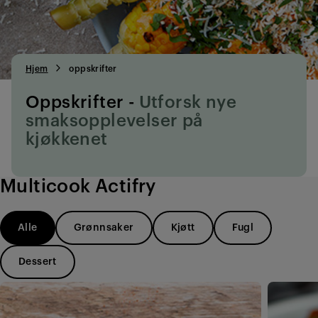
Hjem
oppskrifter
Oppskrifter -
Utforsk nye
smaksopplevelser på
kjøkkenet
Multicook Actifry
Alle
Grønnsaker
Kjøtt
Fugl
Dessert