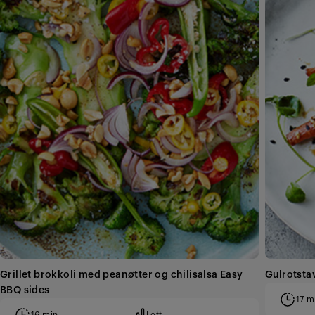
Grillet brokkoli med peanøtter og chilisalsa Easy
Gulrotsta
BBQ sides
17 m