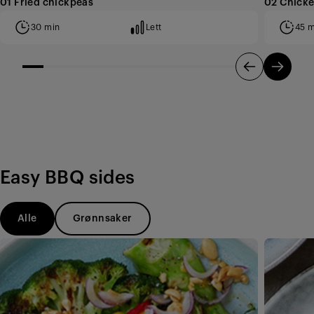
01 Fried chickpeas
02 Chick
30 min
Lett
45 m
Easy BBQ sides
Alle
Grønnsaker