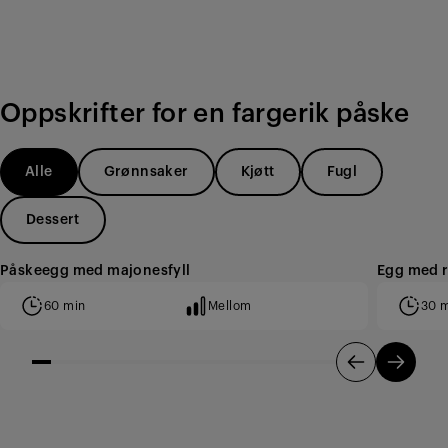
Oppskrifter for en fargerik påske
Alle
Grønnsaker
Kjøtt
Fugl
Dessert
Påskeegg med majonesfyll
Egg med 
60 min
Mellom
30 