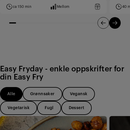
ca 150 min
Mellom
40 m
Easy Fryday - enkle oppskrifter for
din Easy Fry
Alle
Grønnsaker
Vegansk
Vegetarisk
Fugl
Dessert