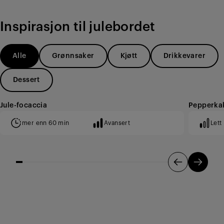
Inspirasjon til julebordet
Alle
Grønnsaker
Kjøtt
Drikkevarer
Dessert
Jule-focaccia
Pepperka
mer enn 60 min
Avansert
Lett