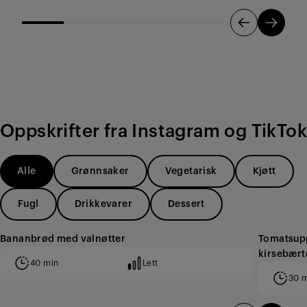
Oppskrifter fra Instagram og TikTok
Alle
Grønnsaker
Vegetarisk
Kjøtt
Fugl
Drikkevarer
Dessert
Bananbrød med valnøtter
Tomatsup
kirsebær
40 min
Lett
30 