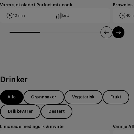
Varm sjokolade i Perfect mix cook
Brownies
10 min
Lett
40 
Drinker
Alle
Grønnsaker
Vegetarisk
Frukt
Drikkevarer
Dessert
Limonade med agurk & mynte
Vanilje Af