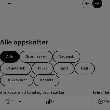
Alle oppskrifter
Alle
Grønnsaker
Vegansk
Vegetarisk
Frukt
Kjøtt
Fugl
Drikkevarer
Dessert
Aprikoser med kanel og brunt sukker
Svinefile
20 min
Lett
3 ti