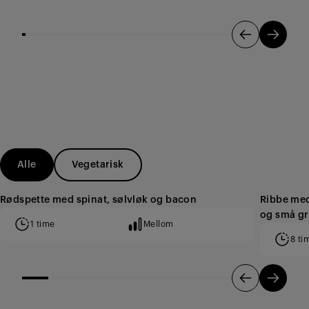
Alle
Vegetarisk
Rødspette med spinat, sølvløk og bacon
Ribbe med
og små gr
1 time
Mellom
8 ti