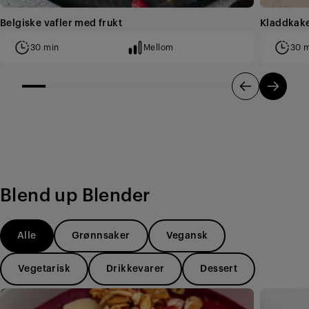
Belgiske vafler med frukt
Kladdkake
30 min
Mellom
30 
Blend up Blender
Alle
Grønnsaker
Vegansk
Vegetarisk
Drikkevarer
Dessert