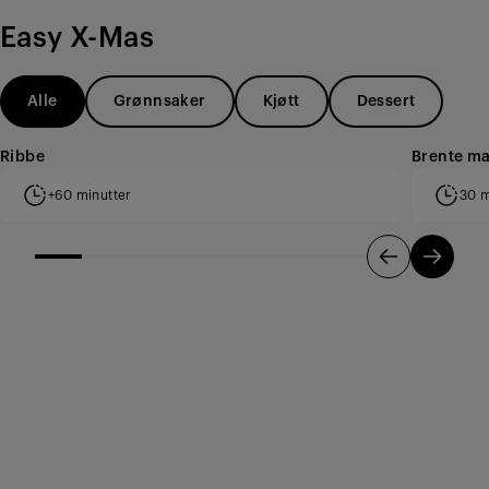
Easy X-Mas
Alle
Grønnsaker
Kjøtt
Dessert
Ribbe
Brente m
+60 minutter
30 