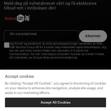
Meld deg på nyhetsbrevet vårt og få eksklusive
tilbud rett i innboksen din!
Din e‑postadresse
Abonner
Jeg forstår og aksepterer at mine personopplysninger behandles av Tefal -
OBH Nordica Group AB for å sende meg markedsføringskommunikasjon. Jeg
kan når som helst trekke tilbake mitt samtykke til å motta slik
kommunikasjon. For mer informasjon (inkludert hvordan du trekker tilbake
ditt samtykke), se Groupe Sebs personvernerklæring.
Accept cookies
By clicking “Accept All Cookies”, you agree to the storing of cookies
on your device to enhance site navigation, analyze site usage, and
assist in our marketing efforts.
Våre merkevarer
Accept All Cookies
Copyright © 2025 OBH Nordica - Designing good life. All rights