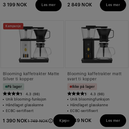
3 199 NOK
2 849 NOK
Les mer
Les mer
Kampanje
Blooming kaffetrakter Matte
Blooming kaffetrakter matt
Silver ti kopper
svart ti kopper
På lager
Ikke på lager
4.3
(98)
4.3
(98)
4.3
4.3
Unik blooming-funksjon
Unik bloomingfunksjon
av
av
Håndlaget glasskanne
Håndlaget glasskanne
5
5
ECBC-sertifisert
ECBC-sertifisert
stjerner.
stjerner.
1 649 NOK
1 390 NOK
Kjøpe
Les mer
1 749 NOK
98
98