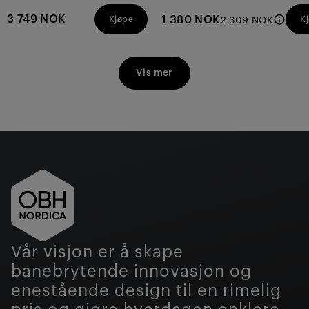
omtaler
omtaler
3 749 NOK
1 380 NOK
Kjøpe
K
2 309 NOK
Vis mer
Vår visjon er å skape
banebrytende innovasjon og
enestående design til en rimelig