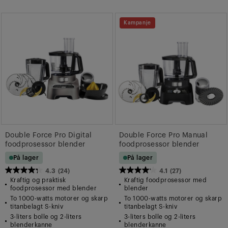
omtaler
omtaler
Kampanje
Double Force Pro Digital
Double Force Pro Manual
foodprosessor blender
foodprosessor blender
På lager
På lager
4.3
(24)
4.1
(27)
4.3
4.1
Kraftig og praktisk
Kraftig foodprosessor med
av
av
foodprosessor med blender
blender
To 1000-watts motorer og skarp
To 1000-watts motorer og skarp
5
5
titanbelagt S-kniv
titanbelagt S-kniv
stjerner.
stjerner.
3-liters bolle og 2-liters
3-liters bolle og 2-liters
24
27
blenderkanne
blenderkanne