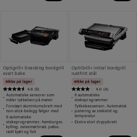
Optigrill+ Snacking bordgrill
OptiGrill+ initial bordgrill
svart bake
rustfritt stål
Ikke på lager
Ikke på lager
4.6
(5)
4.0
(4)
4.6
4.0
Automatiske sensorer som
6 automatiske
av
av
måler tykkelsen på maten
stekeprogrammer
Forstøpt aluminiumsbrett med
Tykkelsessensor: Automatisk
5
5
non-stick-belegg følger med
justering av steketid og
stjerner.
stjerner.
temperatur
6 automatiske
5
4
stekeprogrammer: hamburger,
Ekstra stort dryppbrett
kylling, ostesmørbrød, pølse,
omtaler
omtaler
rødt kjøtt og fisk