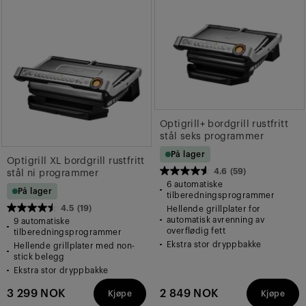
Optigrill+ bordgrill rustfritt
stål seks programmer
På lager
Optigrill XL bordgrill rustfritt
4.6
(59)
stål ni programmer
4.6
6 automatiske
På lager
av
tilberedningsprogrammer
4.5
(19)
Hellende grillplater for
5
4.5
automatisk avrenning av
9 automatiske
stjerner.
av
overflødig fett
tilberedningsprogrammer
59
Ekstra stor dryppbakke
Hellende grillplater med non-
5
stick belegg
omtaler
stjerner.
Ekstra stor dryppbakke
19
3 299 NOK
2 849 NOK
Kjøpe
Kjøpe
omtaler