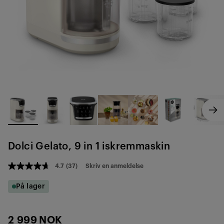
Dolci Gelato, 9 in 1 iskremmaskin
4.7
(37)
Skriv en anmeldelse
4.7
av
5
På lager
stjerner,
gjennomsnittlig
vurderingsverdi.
Read
2 999 NOK