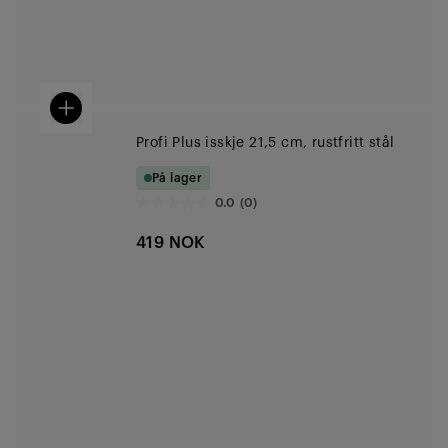
Profi Plus isskje 21,5 cm, rustfritt stål
På lager
0.0
(0)
0.0
av
419 NOK
5
stjerner.