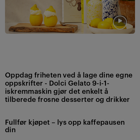
– Sorbé
– Iskrem
– Gelato
– Smoothie bowl
– Frossen yoghurt
– Cocktail
– Slushy
– Milkshake
– Frappé
Oppdag friheten ved å lage dine egne
Med Dolci Gelato 9 in 1 iskremmaskin kan du enkelt lage
oppskrifter -
Dolci Gelato 9-i-1-
frosne desserter og drinker som passer dine smaker og
iskremmaskin gjør det enkelt å
behov, inkludert meieri-, laktose- eller sukkerfrie
tilberede frosne desserter og drikker
alternativer uten tilsetningsstoffer og med bare ekte
ingredienser.
Fullfør kjøpet – lys opp kaffepausen
Sjenerøs kapasitet
din
Maskinen leveres med 3 boller på 480 ml, som er laget av