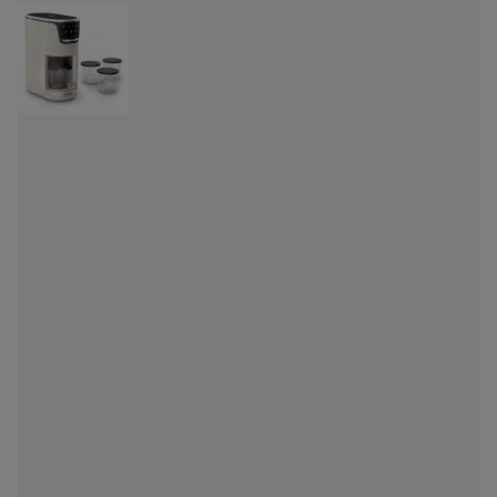
Det er bare fantasien som setter grenser.
Gi deg selv friheten til å skape utsøkte frosne desserter,
iskremer og drinker med Dolci Gelato 9 in 1 iskremmaskin
fra OBH Nordica. Denne allsidige og brukervennlige
iskremmaskinen har avansert teknologi for å garantere
fantastiske resultater hver gang. Nyt kvalitet og smak med
hjemmelaget hele året – helt uten tilsetningsstoffer.""