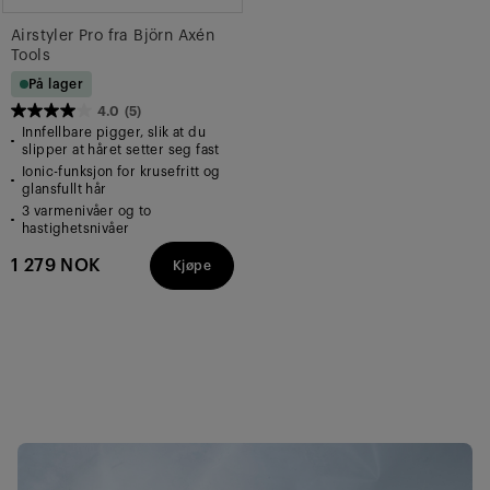
Airstyler Pro fra Björn Axén
Tools
På lager
4.0
(5)
4.0
Innfellbare pigger, slik at du
av
slipper at håret setter seg fast
Ionic-funksjon for krusefritt og
5
glansfullt hår
stjerner.
3 varmenivåer og to
5
hastighetsnivåer
omtaler
1 279 NOK
Kjøpe