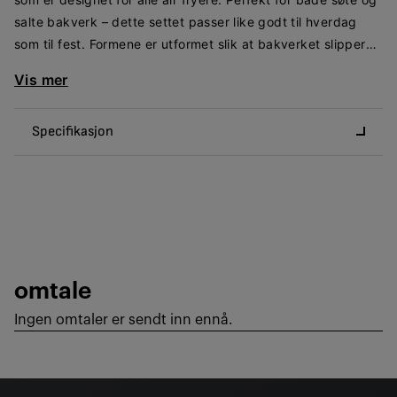
salte bakverk – dette settet passer like godt til hverdag
som til fest. Formene er utformet slik at bakverket slipper
lett, og den optimale varmespredningen garanterer jevne
Vis mer
og gyllenbrune resultater. Det keramiske belegget forenkler
rengjøringen. Dette settet er produsert i Tyskland basert på
Specifikasjon
de strengeste kvalitetsstandardene, og det gjør det enkelt
å bake med air fryer takket være to former som passer i
alle air fryere. Overflaten sørger for at bakverket slipper
Grunnleggende informasjon
lett, og det varmeledende karbonstålet gir perfekte
Produkttype
*
resultater hver gang.
Generelle egenskaper
Inneholder: Springform (18 cm) og sukkerbrødform (16 cm).
Nettovekt (kg)
0,474