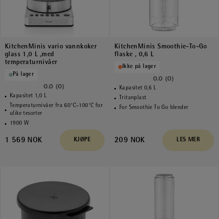
KitchenMinis vario vannkoker
KitchenMinis Smoothie-To-Go
glass 1,0 L ,med
flaske , 0,6 L
temperaturnivåer
Ikke på lager
På lager
0.0
(0)
0.0
0.0
(0)
Kapasitet 0,6 L
0.0
av
Kapasitet 1,0 L
Tritanplast
av
Temperaturnivåer fra 60°C–100°C for
5
For Smoothie To Go blender
ulike tesorter
5
stjerner.
1900 W
stjerner.
1 569 NOK
209 NOK
KJØPE
LES MER