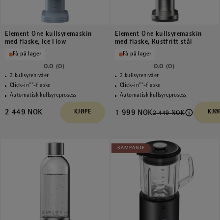
Element One kullsyremaskin
Element One kullsyremaskin
med flaske, Ice Flow
med flaske, Rustfritt stål
Få på lager
Få på lager
0.0
(0)
0.0
(0)
0.0
0.0
3 kullsyrenivåer
3 kullsyrenivåer
av
av
Click-in""-flaske
Click-in""-flaske
5
5
Automatisk kullsyreprosess
Automatisk kullsyreprosess
stjerner.
stjerner.
2 449 NOK
KJØPE
1 999 NOK
KJØ
2 449 NOK
KAMPANJE