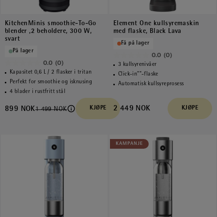
KitchenMinis smoothie-To-Go
Element One kullsyremaskin
blender ,2 beholdere, 300 W,
med flaske, Black Lava
svart
Få på lager
På lager
0.0
(0)
0.0
0.0
(0)
3 kullsyrenivåer
0.0
av
Kapasitet 0,6 L / 2 flasker i tritan
Click-in""-flaske
av
Perfekt for smoothie og isknusing
5
Automatisk kullsyreprosess
5
4 blader i rustfritt stål
stjerner.
stjerner.
2 449 NOK
899 NOK
KJØPE
KJØPE
1 499 NOK
KAMPANJE