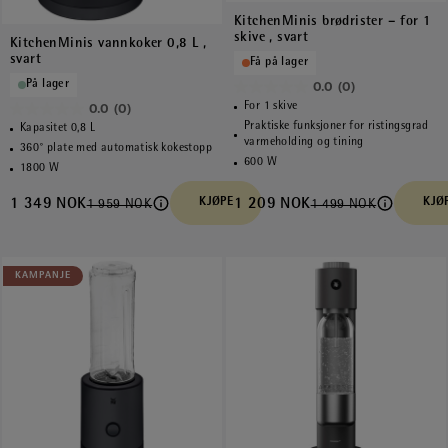
KitchenMinis brødrister – for 1
skive , svart
KitchenMinis vannkoker 0,8 L ,
svart
Få på lager
På lager
0.0
(0)
0.0
For 1 skive
0.0
(0)
0.0
av
Praktiske funksjoner for ristingsgrad
Kapasitet 0,8 L
varmeholding og tining
av
5
360° plate med automatisk kokestopp
600 W
5
1800 W
stjerner.
stjerner.
1 349 NOK
KJØPE
1 209 NOK
KJØ
1 959 NOK
1 499 NOK
KAMPANJE