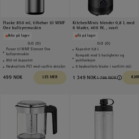
Flaske 850 ml, tilbehør til WMF
KitchenMinis blender 0,8 L med
One kullsyremaskin
6 blader, 400 W, , svart
Ikke på lager
Få på lager
0.0
(0)
0.0
(0)
0.0
0.0
Passer til WMF Element One
Kapasitet 0,8 L
av
av
kullsyremaskin
Kompakt med 5 hastigheter og
850 ml kapasitet
pulsfunksjon
5
5
Høykvalitets PET med rustfrie detaljer
6 høykvalitets blader i rustfritt stål
stjerner.
stjerner.
499 NOK
LES MER
1 349 NOK
KJØ
1 799 NOK