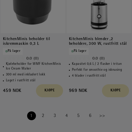
KitchenMinis beholder til
KitchenMinis blender ,2
iskremmaskin 0,3 L
beholdere, 300 W, rustfritt stål
På lager
På lager
0.0
(0)
0.0
(0)
0.0
0.0
Kjølebeholder for WMF KitchenMinis
Kapasitet 0,6 L / 2 flasker i tritan
av
av
Ice Cream Maker
Perfekt for smoothie og isknusing
300 ml med inkludert lokk
5
5
4 blader i rustfritt stål
Laget i rustfritt stål
stjerner.
stjerner.
459 NOK
969 NOK
KJØPE
KJØPE
1
2
3
4
5
6
>>